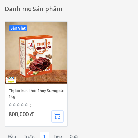
Danh mục Sản phẩm
Sàn Việt
Thịt bò hun khói Thúy Sương túi
1kg
(0)
800,000 đ
Đầu
Trước
1
Tiếp
Cuối