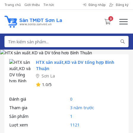
Trang chủ
Giới thiệu
Tin tức
Đăng nhập
Đăng ký
0
HTX sản xuất,KD và DV tổng hợp Bình
Thuận
Sơn La
1.0
/5
Đánh giá
0
Tham gia
3 năm trước
Sản phẩm
1
Luợt xem
1121